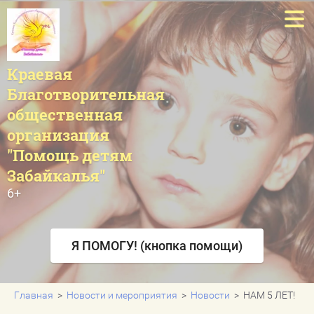
Краевая
О нас
Благотворительная
Что мы делаем
общественная
организация
Что мы сделали
"Помощь детям
Новости и мероприятия
Забайкалья"
6+
Как помочь?
Контакты
Я ПОМОГУ! (кнопка помощи)
Напишите нам
Главная
  >  
Новости и мероприятия
  >  
Новости
  >  НАМ 5 ЛЕТ!
Карта сайта