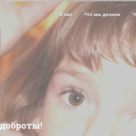
О нас
Что мы делаем
Ч
Что мы сделали
Напишит
Движение добровольцев "Помощь
детям Забайкалья" 2013-2017гг.
Карта с
Мы вместе с вами помогли в 2018г.
Поиск по
Новости и мероприятия
Регистр
Новости
В помощь родителям
Истории победы
Политик
персона
Информационный вестник
 доброты!