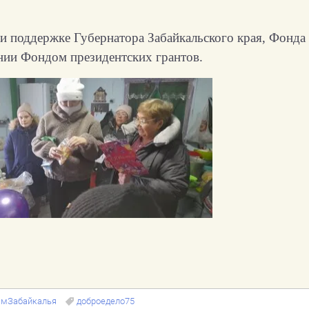
ри поддержке Губернатора Забайкальского края, Фонда
ании Фондом президентских грантов.
мЗабайкалья
доброедело75