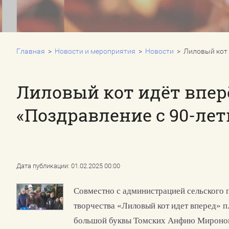
Проекты
Социальные услуги
Акции
Финансовая поддержка детей
Главная
  >  
Новости и мероприятия
  >  
Новости
  >  Лиловый ко
Если вам нужна помощь
Лиловый кот идёт впер
«Поздравление с 90-ле
Дата публикации: 01.02.2025 00:00
Совместно с администрацией сельского 
творчества «Лиловый кот идет вперед» п
большой буквы Томских Анфию Миронов