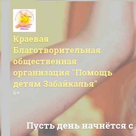
Краевая
О нас
Благотворительная
Наша миссия
общественная
Наша история
Наша команда
организация "Помощь
Наши документы
детям Забайкалья"
Нас поддерживают
Наши награды
6+
Отчеты
Наши реквизиты и контакты
Пусть день начнётся с
Что мы делаем