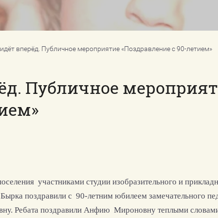
Правила
Как помочь?
материа
Контакты
т идёт вперёд. Публичное мероприятие «Поздравление с 90-летием»
ёд. Публичное мероприя
тием»
поселения участниками студии изобразительного и приклад
.Бырка поздравили с 90-летним юбилеем замечательного пед
ну. Ребата поздравили Анфию Мироновну теплыми словами