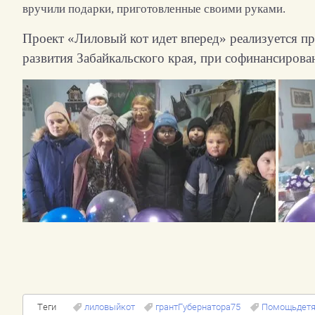
вручили подарки, приготовленные своими руками.
Проект «Лиловый кот идет вперед» реализуется п
развития Забайкальского края, при софинансиров
Теги
лиловыйкот
грантГубернатора75
Помощьдетя