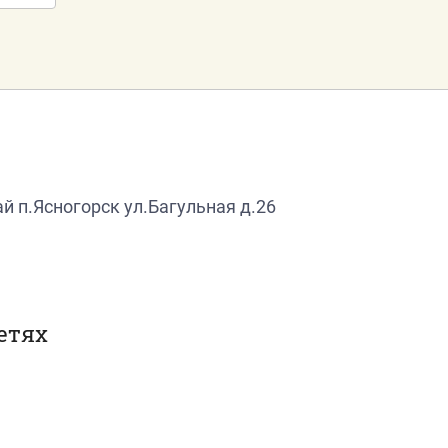
й п.Ясногорск ул.Багульная д.26
етях