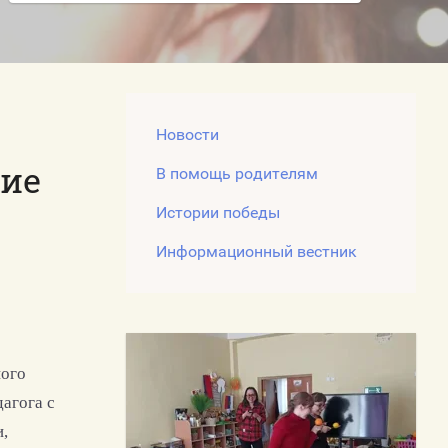
 использования
лов, размещенных на сайте
Новости
тие
В помощь родителям
Истории победы
Информационный вестник
ного
агога с
,